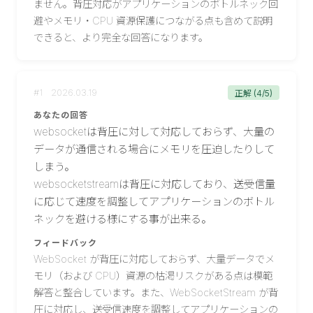
ません。背圧対応がアプリケーションのボトルネック回
避やメモリ・CPU 資源保護につながる点も含めて説明
できると、より完全な回答になります。
#
1
2026.03.19
正解 (4/5)
あなたの回答
websocketは背圧に対して対応しておらず、大量の
データが通信される場合にメモリを圧迫したりして
しまう。

websocketstreamは背圧に対応しており、送受信量
に応じて速度を調整してアプリケーションのボトル
ネックを避ける様にする事が出来る。
フィードバック
WebSocket が背圧に対応しておらず、大量データでメ
モリ（および CPU）資源の枯渇リスクがある点は模範
解答と整合しています。また、WebSocketStream が背
圧に対応し、送受信速度を調整してアプリケーションの