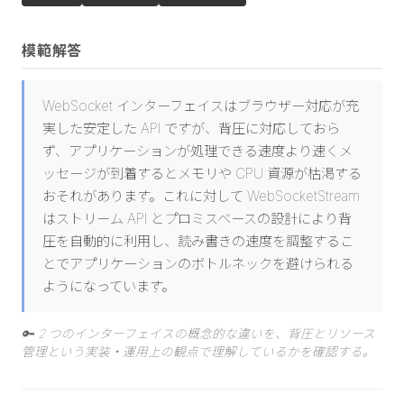
模範解答
WebSocket インターフェイスはブラウザー対応が充
実した安定した API ですが、背圧に対応しておら
ず、アプリケーションが処理できる速度より速くメ
ッセージが到着するとメモリや CPU 資源が枯渇する
おそれがあります。これに対して WebSocketStream
はストリーム API とプロミスベースの設計により背
圧を自動的に利用し、読み書きの速度を調整するこ
とでアプリケーションのボトルネックを避けられる
ようになっています。
🔑
2 つのインターフェイスの概念的な違いを、背圧とリソース
管理という実装・運用上の観点で理解しているかを確認する。