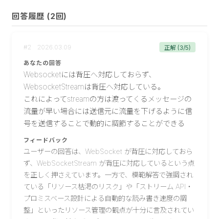
回答履歴 (
2
回)
#
2
2026.03.09
正解 (3/5)
あなたの回答
Websocketには背圧へ対応しておらず、
WebsocketStreamは背圧へ対応している。

これによってstreamの方は渡ってくるメッセージの
流量が早い場合には送信元に流量を下げるように信
号を送信することで動的に調節することができる
フィードバック
ユーザーの回答は、WebSocket が背圧に対応しておら
ず、WebSocketStream が背圧に対応しているという点
を正しく押さえています。一方で、模範解答で強調され
ている「リソース枯渇のリスク」や「ストリーム API・
プロミスベース設計による自動的な読み書き速度の調
整」といったリソース管理の観点が十分に言及されてい